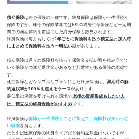
積立保険
は終身保険の一種です。終身保険は保障が一生涯続く
保険ですが、昨今の保険業界では5年の終身生命保険など一定期
間での満期解約を前提にした終身保険も散見されます。
終身保険は毎月もしくは
1年ごとに保険料を払う積立型
と
加入時
にまとめて保険料を払う一時払い型
があります。
積立保険は月々の保険料を払って保険金支払い額を積み立てて
いく保険かつ満期返戻金があるなど貯蓄性がある保険の総称で
す。
死亡保障などシンプルなプランにした終身保険は、
満期時の解
約返戻率が100％を超えるケース
があります。
最低限の保障を受けられる環境で
老後の資産形成もしたい人
は、積立型の終身保険がおすすめ
です。
終身保険は
保障が一生涯続くことに加えて、保険料が変わらな
い特徴
を持ちます。
たとえば医療保険の終身タイプだと解約返戻金はないですが、