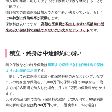
加入時の年齢に応じて決まった保険料で保険を継続することが
可能です。
掛け捨ての医療保険は加入できる年齢が決まっている、もしく
は
年齢別に保険料率が変動
します。
保険料は安いですが、
高額な医療費が発生しやすい高齢時に従
来の安い保険料で継続できないのが大きなデメリット
です。
積立・終身は中途解約に弱い
積立保険などの終身保険は
満期まで継続できれば掛け捨て保険
よりも圧倒的にお得
です。
一例として死亡保障と就業不能保障特約のみなどシンプルなプ
ランの終身生命保険を、1,000万円の保障内容で30歳から60歳
までの払込期間で加入した場合、月々約2万円の保険料がかかり
ます。
30年の払込期間で支払う保険料の総額は720万円で、60歳満期
時の解約返戻金は
約763万円
です。（返戻率106％の場合）