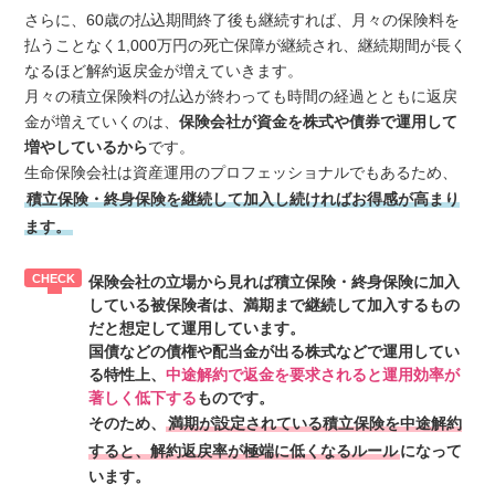
さらに、60歳の払込期間終了後も継続すれば、月々の保険料を
払うことなく1,000万円の死亡保障が継続され、継続期間が長く
なるほど解約返戻金が増えていきます。
月々の積立保険料の払込が終わっても時間の経過とともに返戻
金が増えていくのは、
保険会社が資金を株式や債券で運用して
増やしているから
です。
生命保険会社は資産運用のプロフェッショナルでもあるため、
積立保険・終身保険を継続して加入し続ければお得感が高まり
ます。
保険会社の立場から見れば積立保険・終身保険に加入
している被保険者は、満期まで継続して加入するもの
だと想定して運用しています。
国債などの債権や配当金が出る株式などで運用してい
る特性上、
中途解約で返金を要求されると運用効率が
著しく低下する
ものです。
そのため、
満期が設定されている積立保険を中途解約
すると、解約返戻率が極端に低くなるルール
になって
います。