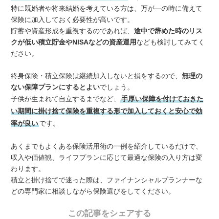
特に既婚者や将来結婚を考えている方は、万が一の時に備えて
保険に加入しておく必要性が高いです。
貯蓄や資産形成を重視するのであれば、
途中で辞めた時のリス
クが低い積立貯金やNISAなどの資産運用
なども検討してみてく
ださい。
終身保険・積立保険は継続加入しないと損をするので、
無理の
ない保障プランにするとよい
でしょう。
子供が生まれて自立するまでなど、
手厚い保障を付けておきた
い期間に掛け捨て保険を重複する形で加入しておくと安心で効
率が良い
です。
あくまでもよくある保険活用術の一例を紹介しているだけで、
収入や価値観、ライフプランに応じて最適な保険の入り方は変
わります。
積立と掛け捨てで迷った際は、ファイナンシャルプランナーな
どの専門家に相談しながら保険選びをしてください。
この記事をシェアする