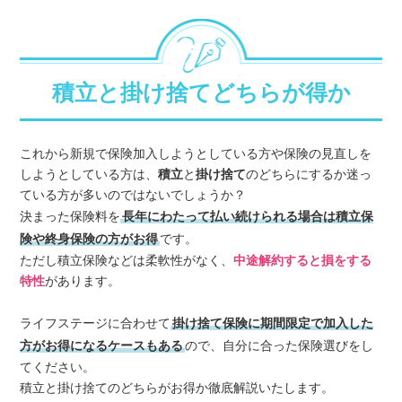
積立と掛け捨てどちらが得か
これから新規で保険加入しようとしている方や保険の見直しを
しようとしている方は、
積立
と
掛け捨て
のどちらにするか迷っ
ている方が多いのではないでしょうか？
決まった保険料を
長年にわたって払い続けられる場合は積立保
険や終身保険の方がお得
です。
ただし積立保険などは柔軟性がなく、
中途解約すると損をする
特性
があります。
ライフステージに合わせて
掛け捨て保険に期間限定で加入した
方がお得になるケースもある
ので、自分に合った保険選びをし
てください。
積立と掛け捨てのどちらがお得か徹底解説いたします。